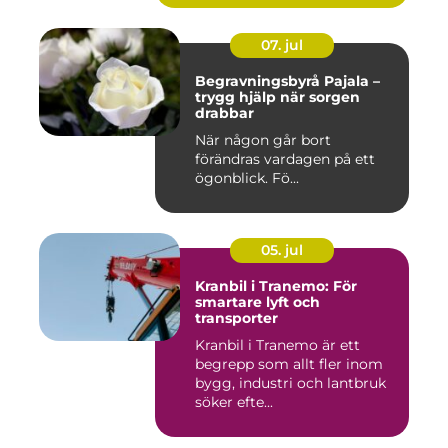
07. jul
Begravningsbyrå Pajala –
trygg hjälp när sorgen
drabbar
När någon går bort
förändras vardagen på ett
ögonblick. Fö...
05. jul
Kranbil i Tranemo: För
smartare lyft och
transporter
Kranbil i Tranemo är ett
begrepp som allt fler inom
bygg, industri och lantbruk
söker efte...