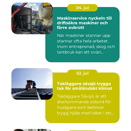
04. jul
Maskinservice nyckeln till
driftsäkra maskiner och
färre avbrott
När maskiner stannar upp
stannar ofta hela arbetet.
Inom entreprenad, skog och
lantbruk kan ett ovän...
02. jul
Takläggare sävsjö trygga
tak för småländskt klimat
Takläggare Sävsjö är ett
återkommande sökord för
husägare som behöver
trygg hjälp med taket i ett
kr...