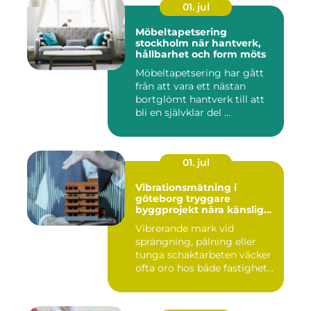
01. jul
Möbeltapetsering
stockholm när hantverk,
hållbarhet och form möts
Möbeltapetsering har gått
från att vara ett nästan
bortglömt hantverk till att
bli en självklar del ...
01. jul
Vibrationsmätning i
göteborg tryggare
byggprojekt nära känsliga
omgivningar
Vibrerande mark vid
sprängning, pålning eller
tunga schaktarbeten väcker
ofta oro hos både fastighet...