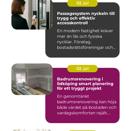
02. jul
Passagesystem nyckeln till
trygg och effektiv
accesskontroll
En modern fastighet kräver
mer än lås och fysiska
nycklar. Företag,
bostadsrättsföreningar och
offen...
02. jul
Badrumsrenovering i
lidköping smart planering
för ett tryggt projekt
En genomtänkt
badrumsrenovering kan höja
både värdet på bostaden och
vardagskomforten rejält.
Samtid...