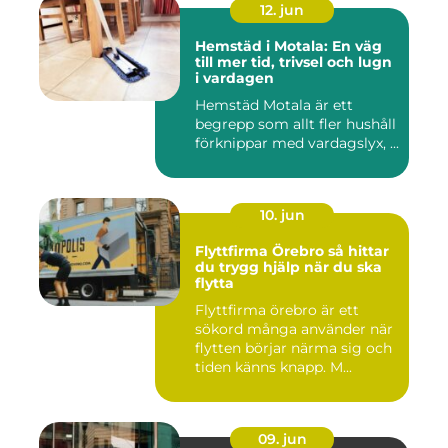
12. jun
Hemstäd i Motala: En väg
till mer tid, trivsel och lugn
i vardagen
Hemstäd Motala är ett
begrepp som allt fler hushåll
förknippar med vardagslyx, ...
10. jun
Flyttfirma Örebro så hittar
du trygg hjälp när du ska
flytta
Flyttfirma örebro är ett
sökord många använder när
flytten börjar närma sig och
tiden känns knapp. M...
09. jun