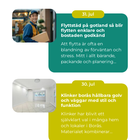
31. jul
Flyttstäd på gotland så blir
flytten enklare och
bostaden godkänd
Att flytta är ofta en
blandning av förväntan och
stress. Mitt i allt bärande,
packande och planering...
30. jul
Klinker borås hållbara golv
och väggar med stil och
funktion
Klinker har blivit ett
självklart val i många hem
och lokaler i Borås.
Materialet kombinerar
slitsty...