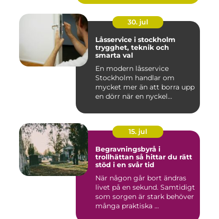
30. jul
Låsservice i stockholm
trygghet, teknik och
smarta val
En modern låsservice
Stockholm handlar om
mycket mer än att borra upp
en dörr när en nyckel
försvunn...
15. jul
Begravningsbyrå i
trollhättan så hittar du rätt
stöd i en svår tid
När någon går bort ändras
livet på en sekund. Samtidigt
som sorgen är stark behöver
många praktiska ...