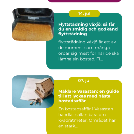
14. jul
Flyttstädning växjö: så får
du en smidig och godkänd
flyttstädning
flyttstädning växjö är ett av
de moment som många
oroar sig mest för när de ska
lämna sin bostad. Fl...
07. jul
Mäklare Vasastan: en guide
till att lyckas med nästa
bostadsaffär
En bostadsaffär i Vasastan
handlar sällan bara om
kvadratmeter. Området har
en stark...