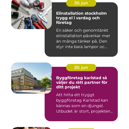
30. jun
Elinstallation stockholm
trygg el i vardag och
företag
En säker och genomtänkt
elinstallation påverkar mer
än många tänker på. Den
styr inte bara lampor oc...
30. jun
Byggföretag karlstad så
väljer du rätt partner för
ditt projekt
Att hitta ett tryggt
byggföretag Karlstad kan
kännas som en djungel.
Utbudet är stort, projekten
ski...