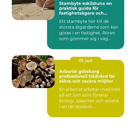
Stambyte eskilstuna en
praktisk guide för
fastighetsägare och
bostadsrättsföreningar
Ett stambyte hör till de
största åtgärderna som kan
göras i en fastighet. Rören
som gömmer sig i väg...
01. jun
Arborist göteborg
professionell trädvård för
säkra och vackra miljöer
En arborist arbetar med träd
på ett sätt som förenar
biologi, säkerhet och estetik.
I en tät stadsmi...