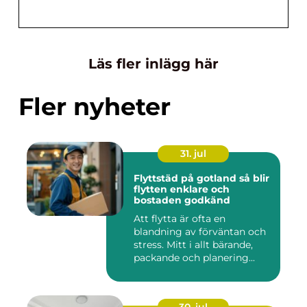
Läs fler inlägg här
Fler nyheter
31. jul
Flyttstäd på gotland så blir
flytten enklare och
bostaden godkänd
Att flytta är ofta en
blandning av förväntan och
stress. Mitt i allt bärande,
packande och planering...