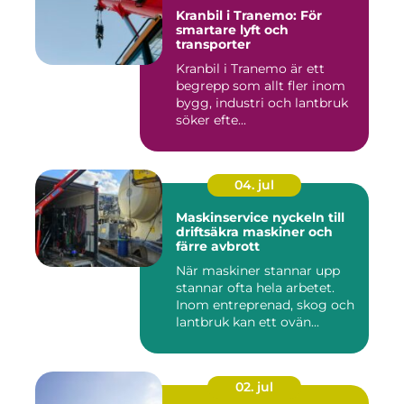
Kranbil i Tranemo: För
smartare lyft och
transporter
Kranbil i Tranemo är ett
begrepp som allt fler inom
bygg, industri och lantbruk
söker efte...
04. jul
Maskinservice nyckeln till
driftsäkra maskiner och
färre avbrott
När maskiner stannar upp
stannar ofta hela arbetet.
Inom entreprenad, skog och
lantbruk kan ett ovän...
02. jul