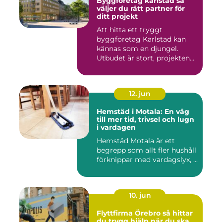
Byggföretag karlstad så
väljer du rätt partner för
ditt projekt
Att hitta ett tryggt
byggföretag Karlstad kan
kännas som en djungel.
Utbudet är stort, projekten
ski...
12. jun
Hemstäd i Motala: En väg
till mer tid, trivsel och lugn
i vardagen
Hemstäd Motala är ett
begrepp som allt fler hushåll
förknippar med vardagslyx, ...
10. jun
Flyttfirma Örebro så hittar
du trygg hjälp när du ska