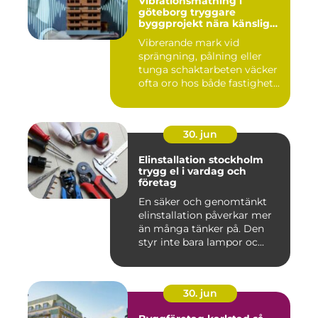
Vibrationsmätning i
göteborg tryggare
byggprojekt nära känsliga
omgivningar
Vibrerande mark vid
sprängning, pålning eller
tunga schaktarbeten väcker
ofta oro hos både fastighet...
30. jun
Elinstallation stockholm
trygg el i vardag och
företag
En säker och genomtänkt
elinstallation påverkar mer
än många tänker på. Den
styr inte bara lampor oc...
30. jun