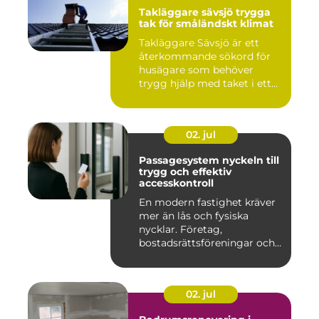
Takläggare sävsjö trygga
tak för småländskt klimat
Takläggare Sävsjö är ett
återkommande sökord för
husägare som behöver
trygg hjälp med taket i ett
kr...
02. jul
Passagesystem nyckeln till
trygg och effektiv
accesskontroll
En modern fastighet kräver
mer än lås och fysiska
nycklar. Företag,
bostadsrättsföreningar och
offen...
02. jul