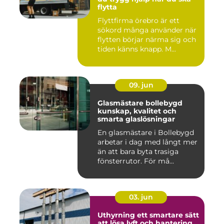
flytta
Flyttfirma örebro är ett
sökord många använder när
flytten börjar närma sig och
tiden känns knapp. M...
09. jun
Glasmästare bollebygd
kunskap, kvalitet och
smarta glaslösningar
En glasmästare i Bollebygd
arbetar i dag med långt mer
än att bara byta trasiga
fönsterrutor. För må...
03. jun
Uthyrning ett smartare sätt
att lösa lyft och hantering