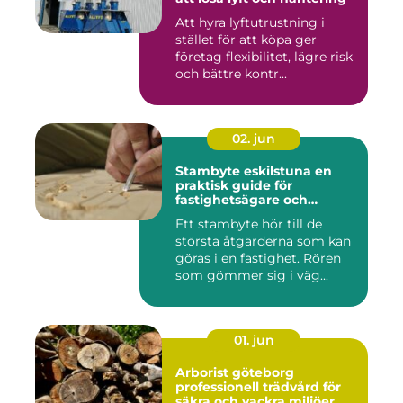
Att hyra lyftutrustning i
stället för att köpa ger
företag flexibilitet, lägre risk
och bättre kontr...
02. jun
Stambyte eskilstuna en
praktisk guide för
fastighetsägare och
bostadsrättsföreningar
Ett stambyte hör till de
största åtgärderna som kan
göras i en fastighet. Rören
som gömmer sig i väg...
01. jun
Arborist göteborg
professionell trädvård för
säkra och vackra miljöer