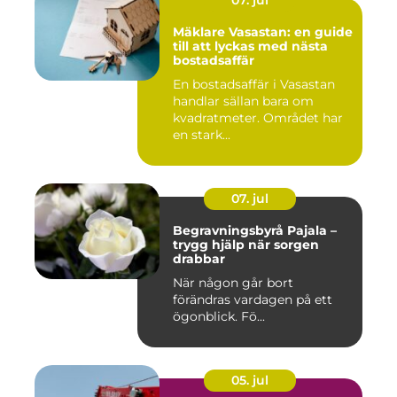
07. jul
Mäklare Vasastan: en guide
till att lyckas med nästa
bostadsaffär
En bostadsaffär i Vasastan
handlar sällan bara om
kvadratmeter. Området har
en stark...
07. jul
Begravningsbyrå Pajala –
trygg hjälp när sorgen
drabbar
När någon går bort
förändras vardagen på ett
ögonblick. Fö...
05. jul