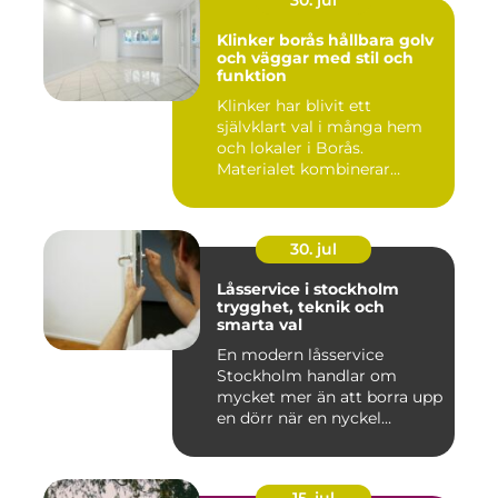
30. jul
Klinker borås hållbara golv
och väggar med stil och
funktion
Klinker har blivit ett
självklart val i många hem
och lokaler i Borås.
Materialet kombinerar
slitsty...
30. jul
Låsservice i stockholm
trygghet, teknik och
smarta val
En modern låsservice
Stockholm handlar om
mycket mer än att borra upp
en dörr när en nyckel
försvunn...