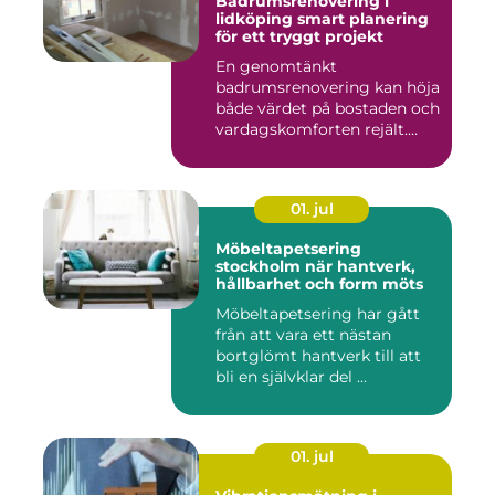
Badrumsrenovering i
lidköping smart planering
för ett tryggt projekt
En genomtänkt
badrumsrenovering kan höja
både värdet på bostaden och
vardagskomforten rejält.
Samtid...
01. jul
Möbeltapetsering
stockholm när hantverk,
hållbarhet och form möts
Möbeltapetsering har gått
från att vara ett nästan
bortglömt hantverk till att
bli en självklar del ...
01. jul