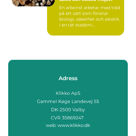
En arborist arbetar med träd
på ett sätt som förenar
biologi, säkerhet och estetik.
I en tät stadsmi...
Adress
web:
www.klikko.dk