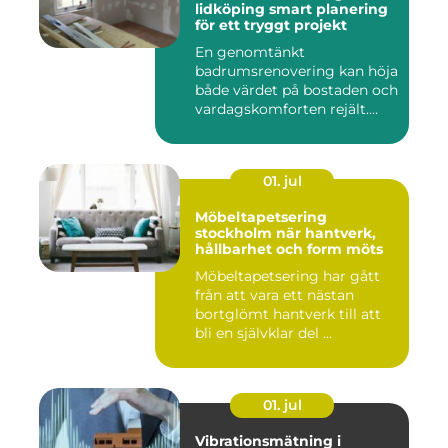
lidköping smart planering
för ett tryggt projekt
En genomtänkt
badrumsrenovering kan höja
både värdet på bostaden och
vardagskomforten rejält.
Samtid...
01. jul
Möbeltapetsering
stockholm när hantverk,
hållbarhet och form möts
Möbeltapetsering har gått
från att vara ett nästan
bortglömt hantverk till att
bli en självklar del ...
01. jul
Vibrationsmätning i