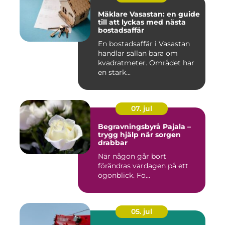
Mäklare Vasastan: en guide
till att lyckas med nästa
bostadsaffär
En bostadsaffär i Vasastan
handlar sällan bara om
kvadratmeter. Området har
en stark...
07. jul
Begravningsbyrå Pajala –
trygg hjälp när sorgen
drabbar
När någon går bort
förändras vardagen på ett
ögonblick. Fö...
05. jul