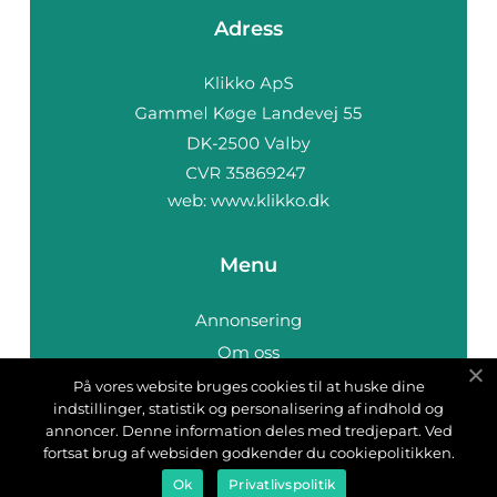
Adress
web:
www.klikko.dk
Menu
Annonsering
Om oss
Cookies
På vores website bruges cookies til at huske dine
indstillinger, statistik og personalisering af indhold og
Kontakta oss
annoncer. Denne information deles med tredjepart. Ved
Sitemap
fortsat brug af websiden godkender du cookiepolitikken.
Ok
Privatlivspolitik