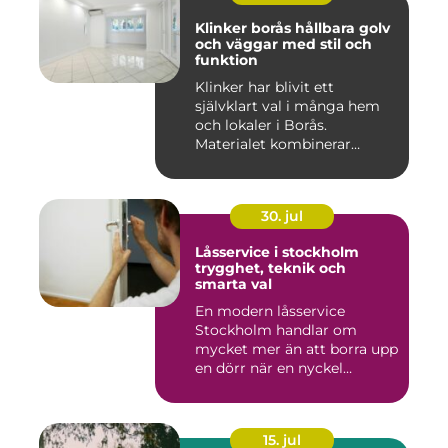
Klinker borås hållbara golv
och väggar med stil och
funktion
Klinker har blivit ett
självklart val i många hem
och lokaler i Borås.
Materialet kombinerar
slitsty...
30. jul
Låsservice i stockholm
trygghet, teknik och
smarta val
En modern låsservice
Stockholm handlar om
mycket mer än att borra upp
en dörr när en nyckel
försvunn...
15. jul