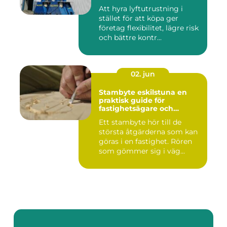
Att hyra lyftutrustning i
stället för att köpa ger
företag flexibilitet, lägre risk
och bättre kontr...
02. jun
Stambyte eskilstuna en
praktisk guide för
fastighetsägare och
bostadsrättsföreningar
Ett stambyte hör till de
största åtgärderna som kan
göras i en fastighet. Rören
som gömmer sig i väg...