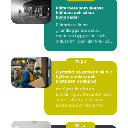
Plåtarbete som skapar
hållbara och säkra
byggnader
Plåtarbete är en
grundläggande del av
moderna byggnader och
industrimiljöer, där krav på
hållbarhet,...
31. jul
Flyttstäd på gotland så blir
flytten enklare och
bostaden godkänd
Att flytta är ofta en
blandning av förväntan och
stress. Mitt i allt bärande,
packande och planering...
30. jul