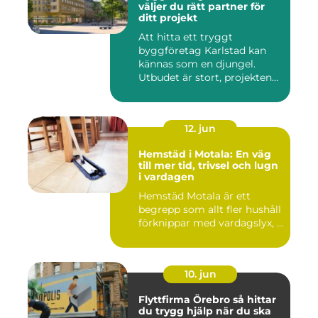
väljer du rätt partner för
ditt projekt
Att hitta ett tryggt
byggföretag Karlstad kan
kännas som en djungel.
Utbudet är stort, projekten
ski...
12. jun
Hemstäd i Motala: En väg
till mer tid, trivsel och lugn
i vardagen
Hemstäd Motala är ett
begrepp som allt fler hushåll
förknippar med vardagslyx, ...
10. jun
Flyttfirma Örebro så hittar
du trygg hjälp när du ska