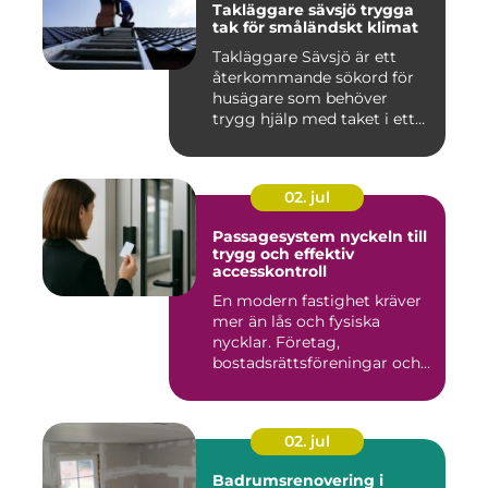
Takläggare sävsjö trygga
tak för småländskt klimat
Takläggare Sävsjö är ett
återkommande sökord för
husägare som behöver
trygg hjälp med taket i ett
kr...
02. jul
Passagesystem nyckeln till
trygg och effektiv
accesskontroll
En modern fastighet kräver
mer än lås och fysiska
nycklar. Företag,
bostadsrättsföreningar och
offen...
02. jul
Badrumsrenovering i