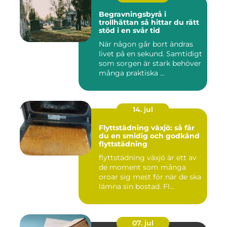
Begravningsbyrå i
trollhättan så hittar du rätt
stöd i en svår tid
När någon går bort ändras
livet på en sekund. Samtidigt
som sorgen är stark behöver
många praktiska ...
14. jul
Flyttstädning växjö: så får
du en smidig och godkänd
flyttstädning
flyttstädning växjö är ett av
de moment som många
oroar sig mest för när de ska
lämna sin bostad. Fl...
07. jul