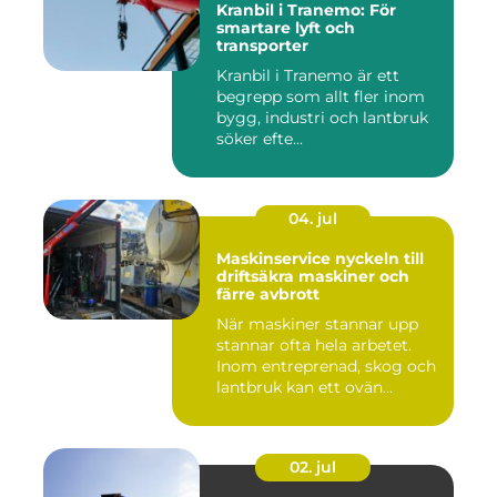
Kranbil i Tranemo: För
smartare lyft och
transporter
Kranbil i Tranemo är ett
begrepp som allt fler inom
bygg, industri och lantbruk
söker efte...
04. jul
Maskinservice nyckeln till
driftsäkra maskiner och
färre avbrott
När maskiner stannar upp
stannar ofta hela arbetet.
Inom entreprenad, skog och
lantbruk kan ett ovän...
02. jul