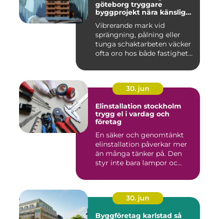
göteborg tryggare
byggprojekt nära känsliga
omgivningar
Vibrerande mark vid
sprängning, pålning eller
tunga schaktarbeten väcker
ofta oro hos både fastighet...
30. jun
Elinstallation stockholm
trygg el i vardag och
företag
En säker och genomtänkt
elinstallation påverkar mer
än många tänker på. Den
styr inte bara lampor oc...
30. jun
Byggföretag karlstad så