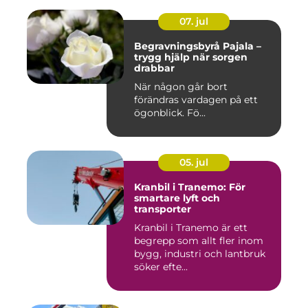
07. jul
Begravningsbyrå Pajala –
trygg hjälp när sorgen
drabbar
När någon går bort
förändras vardagen på ett
ögonblick. Fö...
05. jul
Kranbil i Tranemo: För
smartare lyft och
transporter
Kranbil i Tranemo är ett
begrepp som allt fler inom
bygg, industri och lantbruk
söker efte...