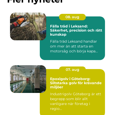
08. aug
Fälla träd i Leksand:
Säkerhet, precision och rätt
kunskap
Fälla träd Leksand handlar
om mer än att starta en
motorsåg och börja kapa...
07. aug
Epoxigolv i Göteborg:
Slitstarka golv för krävande
miljöer
Industrigolv Göteborg är ett
begrepp som blir allt
vanligare när företag i
regio...