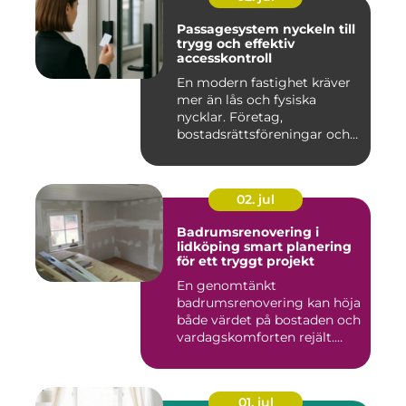
Passagesystem nyckeln till
trygg och effektiv
accesskontroll
En modern fastighet kräver
mer än lås och fysiska
nycklar. Företag,
bostadsrättsföreningar och
offen...
02. jul
Badrumsrenovering i
lidköping smart planering
för ett tryggt projekt
En genomtänkt
badrumsrenovering kan höja
både värdet på bostaden och
vardagskomforten rejält.
Samtid...
01. jul