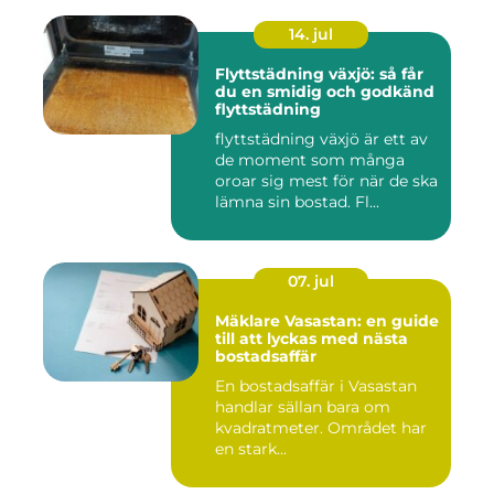
14. jul
Flyttstädning växjö: så får
du en smidig och godkänd
flyttstädning
flyttstädning växjö är ett av
de moment som många
oroar sig mest för när de ska
lämna sin bostad. Fl...
07. jul
Mäklare Vasastan: en guide
till att lyckas med nästa
bostadsaffär
En bostadsaffär i Vasastan
handlar sällan bara om
kvadratmeter. Området har
en stark...