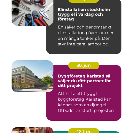
Elinstallation stockholm
trygg el i vardag och
företag
En säker och genomtänkt
elinstallation påverkar mer
än många tänker på. Den
styr inte bara lampor oc...
30. jun
Byggföretag karlstad så
väljer du rätt partner för
ditt projekt
Att hitta ett tryggt
byggföretag Karlstad kan
kännas som en djungel.
Utbudet är stort, projekten
ski...
12. jun