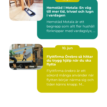
Hemstäd i Motala: En väg
till mer tid, trivsel och lugn
i vardagen
Hemstäd Motala är ett
begrepp som allt fler hushåll
förknippar med vardagslyx, ...
10. jun
Flyttfirma Örebro så hittar
du trygg hjälp när du ska
flytta
Flyttfirma örebro är ett
sökord många använder när
flytten börjar närma sig och
tiden känns knapp. M...