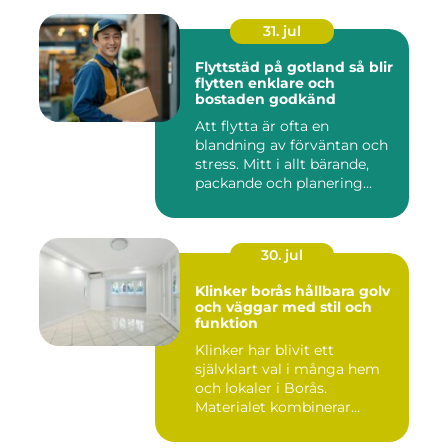
31. jul
Flyttstäd på gotland så blir
flytten enklare och
bostaden godkänd
Att flytta är ofta en
blandning av förväntan och
stress. Mitt i allt bärande,
packande och planering...
30. jul
Klinker borås hållbara golv
och väggar med stil och
funktion
Klinker har blivit ett
självklart val i många hem
och lokaler i Borås.
Materialet kombinerar
slitsty...