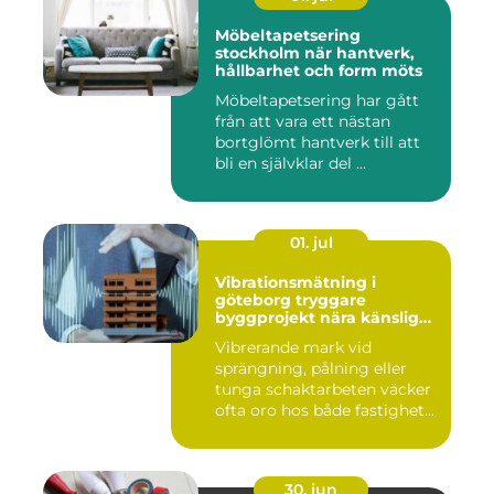
Möbeltapetsering
stockholm när hantverk,
hållbarhet och form möts
Möbeltapetsering har gått
från att vara ett nästan
bortglömt hantverk till att
bli en självklar del ...
01. jul
Vibrationsmätning i
göteborg tryggare
byggprojekt nära känsliga
omgivningar
Vibrerande mark vid
sprängning, pålning eller
tunga schaktarbeten väcker
ofta oro hos både fastighet...
30. jun