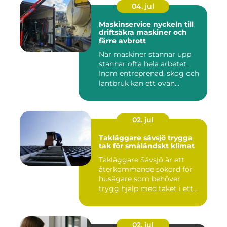
04. jul
Maskinservice nyckeln till
driftsäkra maskiner och
färre avbrott
När maskiner stannar upp
stannar ofta hela arbetet.
Inom entreprenad, skog och
lantbruk kan ett ovän...
02. jul
Takläggare sävsjö trygga
tak för småländskt klimat
Takläggare Sävsjö är ett
återkommande sökord för
husägare som behöver
trygg hjälp med taket i ett
kr...
02. jul